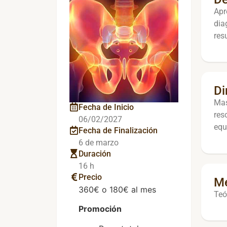
Apr
dia
res
Di
Mas
Fecha de Inicio
res
06/02/2027
equi
Fecha de Finalización
6 de marzo
Duración
16 h
Precio
Me
360€ o 180€ al mes
Teó
Promoción