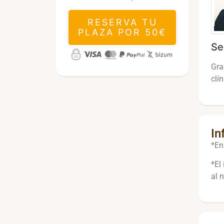
RESERVA TU
PLAZA POR 50€
Se
Gra
clí
In
*En
*El
al 