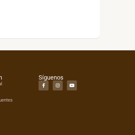
n
Síguenos
al
uentes