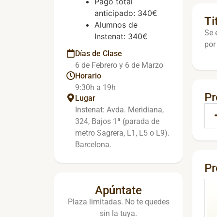
Pago total
anticipado: 340€
Ti
Alumnos de
Se 
Instenat: 340€
por
Días de Clase
6 de Febrero y 6 de Marzo
Horario
9:30h a 19h
P
Lugar
Instenat: Avda. Meridiana,
324, Bajos 1ª (parada de
metro Sagrera, L1, L5 o L9).
Barcelona.
Pr
Apúntate
Plaza limitadas. No te quedes
sin la tuya.