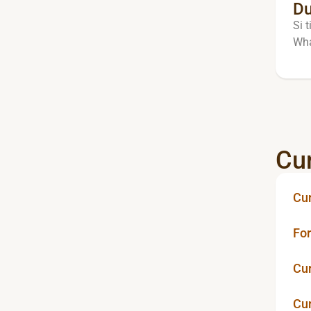
Du
Si 
Wha
Cu
Cur
Fo
Cu
Cu