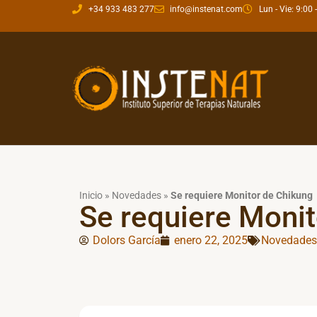
+34 933 483 277
info@instenat.com
Lun - Vie: 9:00 
Inicio
»
Novedades
»
Se requiere Monitor de Chikung
Se requiere Moni
Dolors García
enero 22, 2025
Novedades