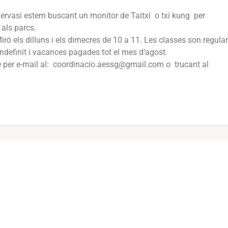
Gervasi estem buscant un monitor de Taitxí o txí kung per
 als parcs.
iró els dilluns i els dimecres de 10 a 11. Les classes son regula
indefinit i vacances pagades tot el mes d’agost.
e per e-mail al: coordinacio.aessg@gmail.com o trucant al