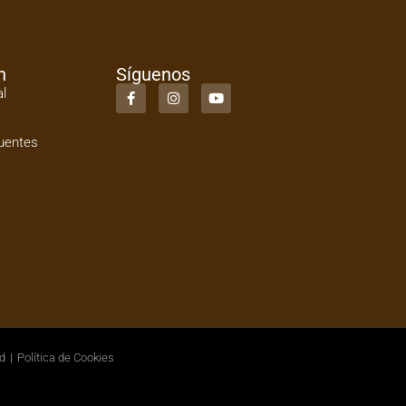
n
Síguenos
al
uentes
ad
Política de Cookies