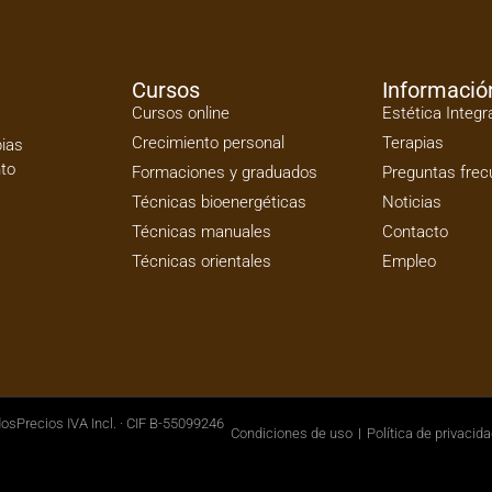
Cursos
Informació
Cursos online
Estética Integr
Crecimiento personal
Terapias
pias
nto
Formaciones y graduados
Preguntas frec
Técnicas bioenergéticas
Noticias
Técnicas manuales
Contacto
Técnicas orientales
Empleo
dos
Precios IVA Incl. · CIF B-55099246
Condiciones de uso
Política de privacid